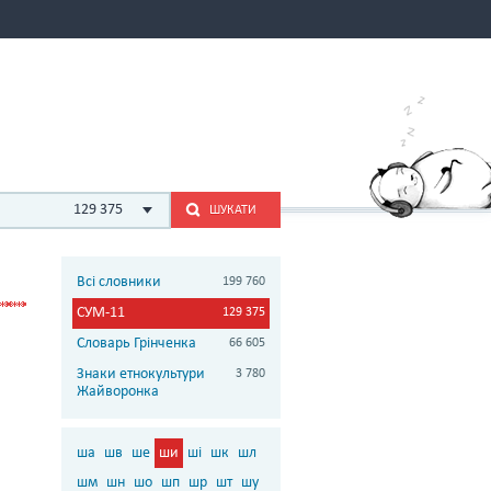
129 375
ШУКАТИ
Всі словники
199 760
СУМ-11
129 375
Словарь Грінченка
66 605
Знаки етнокультури
3 780
Жайворонка
ша
шв
ше
ши
ші
шк
шл
шм
шн
шо
шп
шр
шт
шу