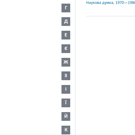
Наукова думка, 1970—198
Г
Д
Е
Є
Ж
З
І
Ї
Й
К