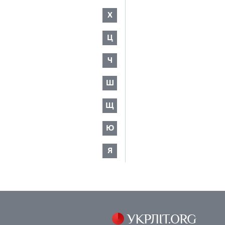
Х
Ц
Ч
Ш
Щ
Ю
Я