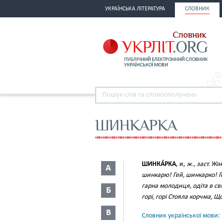
УКРАЇНСЬКА ЛІТЕРАТУРА
СЛОВНИК
ШИНКАРКА
ШИНКА́РКА
, и,
ж., заст.
Жін
А
шинкарю! Гей, шинкарко! Г
гарна молодиця, одіта в св
Б
горі, горі Стояла корчма, 
В
Словник української мови: в 