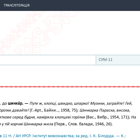
ТРАНСЛІТЕРАЦІЯ
СУМ-11
. до
шинка́р. —
Путе ж, хлопці, швидко, шпарко! Музики, заграйте! Гей,
орілки давайте!
(Г.-Арт., Байки.., 1958, 75);
Шинкарка Параска, висока,
яткове серед будня, наміряла хлопцеві горілки
(Вас., Вибр., 1954, 171);
На
Що у тій корчмі Шинкарка жила
(Перв., Слов. балади, 1946, 26).
11 тт. / АН УРСР. Інститут мовознавства; за ред. І. К. Білодіда. — К.: