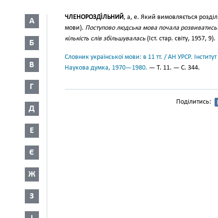
ЧЛЕНОРОЗДІ́ЛЬНИЙ
, а, е. Який вимовляється розді
А
мови).
Поступово людська мова почала розвиватись: 
кількість слів збільшувалась
(Іст. стар. світу, 1957, 9).
Б
Словник української мови: в 11 тт. / АН УРСР. Інститут
В
Наукова думка, 1970—1980.
— Т. 11. — С. 344.
Г
Поділитись:
Д
Е
Є
Ж
З