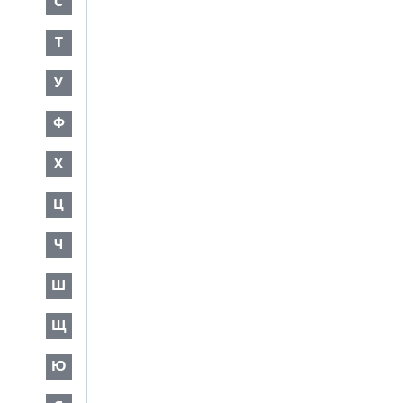
С
Т
У
Ф
Х
Ц
Ч
Ш
Щ
Ю