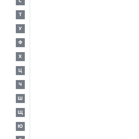
С
Т
У
Ф
Х
Ц
Ч
Ш
Щ
Ю