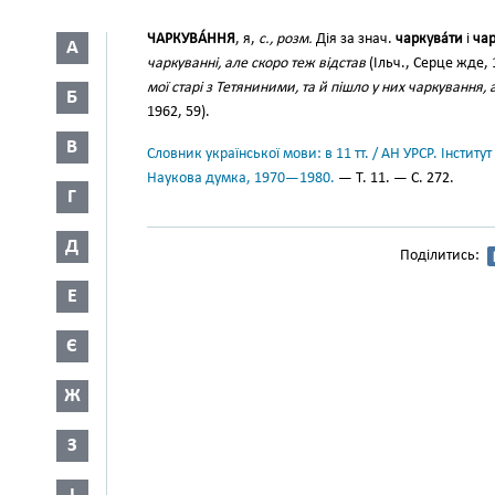
ЧАРКУВА́ННЯ
, я,
с., розм.
Дія за знач.
чаркува́ти
і
чар
А
чаркуванні, але скоро теж відстав
(Ільч., Серце жде, 
мої старі з Тетяниними, та й пішло у них чаркування,
Б
1962, 59).
В
Словник української мови: в 11 тт. / АН УРСР. Інститут
Наукова думка, 1970—1980.
— Т. 11. — С. 272.
Г
Д
Поділитись:
Е
Є
Ж
З