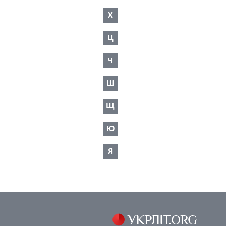
Х
Ц
Ч
Ш
Щ
Ю
Я