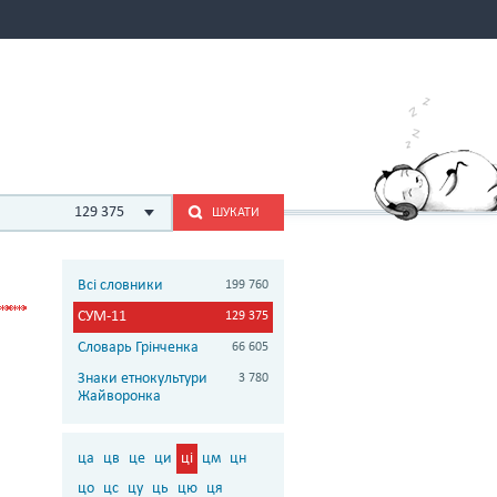
129 375
ШУКАТИ
Всі словники
199 760
СУМ-11
129 375
Словарь Грінченка
66 605
Знаки етнокультури
3 780
Жайворонка
ца
цв
це
ци
ці
цм
цн
цо
цс
цу
ць
цю
ця