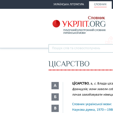
УКРАЇНСЬКА ЛІТЕРАТУРА
СЛОВНИК
ЦІСАРСТВО
ЦІ́САРСТВО
, а,
с.
Влада ціс
А
французів; вони завели соб
почав завойовувати німецькі
Б
Словник української мови: в 
В
Наукова думка, 1970—198