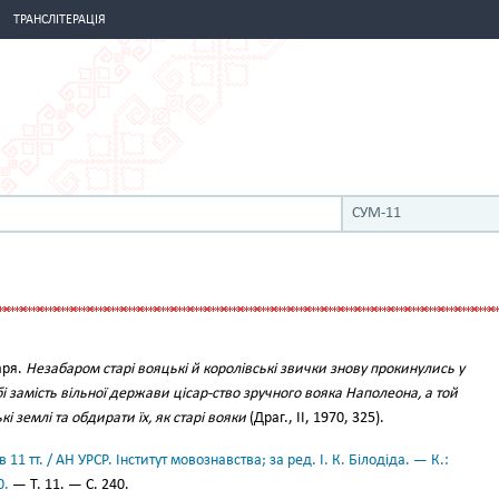
ТРАНСЛІТЕРАЦІЯ
СУМ-11
аря.
Незабаром старі вояцькі й королівські звички знову прокинулись у
і замість вільної держави цісар-ство зручного вояка Наполеона, а той
 землі та обдирати їх, як старі вояки
(Драг., II, 1970, 325).
11 тт. / АН УРСР. Інститут мовознавства; за ред. І. К. Білодіда. — К.:
0.
— Т. 11. — С. 240.