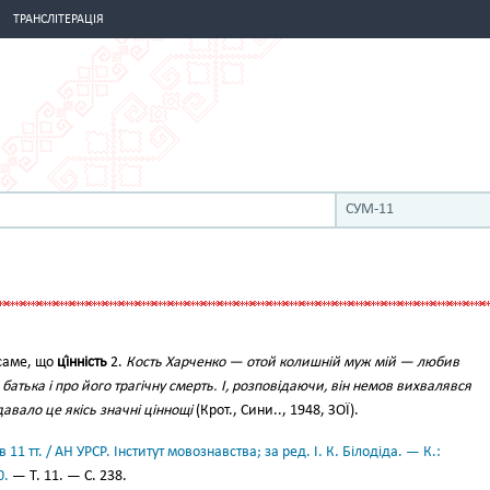
ТРАНСЛІТЕРАЦІЯ
СУМ-11
саме, що
ці́нність
2.
Кость Харченко — отой колишній муж мій — любив
батька і про його трагічну смерть. І, розповідаючи, він немов вихвалявся
авало це якісь значні ціннощі
(Крот., Сини.., 1948, ЗОЇ).
11 тт. / АН УРСР. Інститут мовознавства; за ред. І. К. Білодіда. — К.:
0.
— Т. 11. — С. 238.