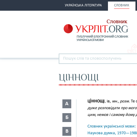
УКРАЇНСЬКА ЛІТЕРАТУРА
СЛОВНИК
ЦІННОЩІ
ЦІ́ННОЩІ
, ів,
мн., розм.
Те 
А
дуже розповідати про мого 
цим, немов і самому йому д
Б
Словник української мови: в 
В
Наукова думка, 1970—198