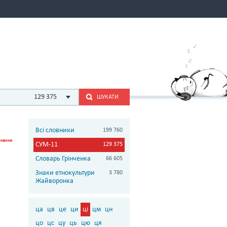
129 375
ШУКАТИ
Всі словники
199 760
СУМ-11
129 375
Словарь Грінченка
66 605
Знаки етнокультури
3 780
Жайворонка
ца
цв
це
ци
ці
цм
цн
цо
цс
цу
ць
цю
ця