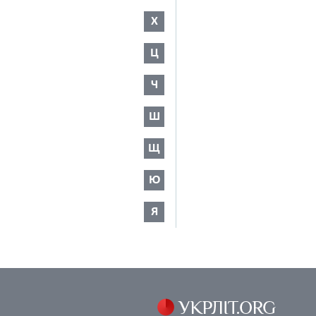
Х
Ц
Ч
Ш
Щ
Ю
Я