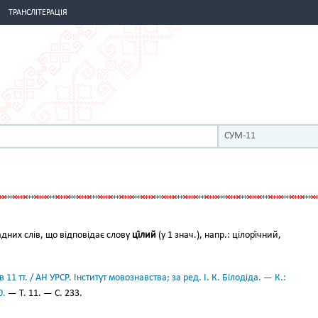
ТРАНСЛІТЕРАЦІЯ
СУМ-11
дних слів, що відповідає слову
ці́лий
(у 1 знач.), напр.: цілорі́чний,
11 тт. / АН УРСР. Інститут мовознавства; за ред. І. К. Білодіда. — К.:
0.
— Т. 11. — С. 233.