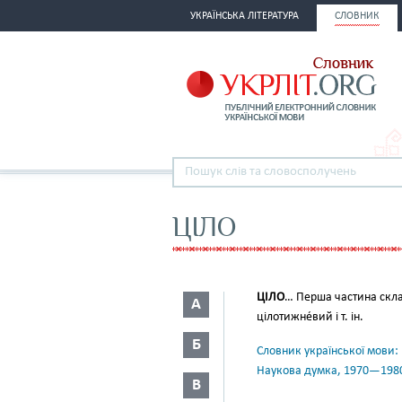
УКРАЇНСЬКА ЛІТЕРАТУРА
СЛОВНИК
ЦІЛО
ЦІЛО
… Перша частина скла
А
цілотижне́вий і т. ін.
Б
Словник української мови: в 
Наукова думка, 1970—198
В