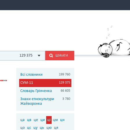
129 375
ШУКАТИ
Всі словники
199 760
СУМ-11
129 375
Словарь Грінченка
66 605
Знаки етнокультури
3 780
Жайворонка
ца
цв
це
ци
ці
цм
цн
цо
цс
цу
ць
цю
ця