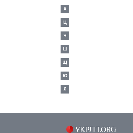
Х
Ц
Ч
Ш
Щ
Ю
Я