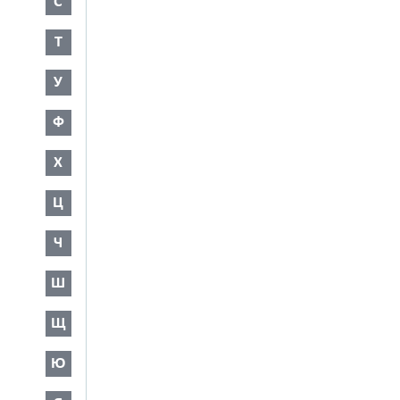
С
Т
У
Ф
Х
Ц
Ч
Ш
Щ
Ю