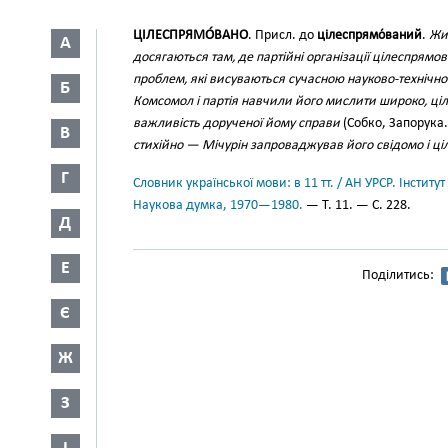
ЦІЛЕСПРЯМО́ВАНО
. Присл. до
цілеспрямо́ваний
.
Жит
А
досягаються там, де партійні організації цілеспрям
проблем, які висуваються сучасною науково-техніч
Б
Комсомол і партія навчили його мислити широко, ціле
важливість дорученої йому справи
(Собко, Запорука..
В
стихійно — Мічурін запроваджував його свідомо і ц
Г
Словник української мови: в 11 тт. / АН УРСР. Інститут
Наукова думка, 1970—1980.
— Т. 11. — С. 228.
Д
Е
Поділитись:
Є
Ж
З