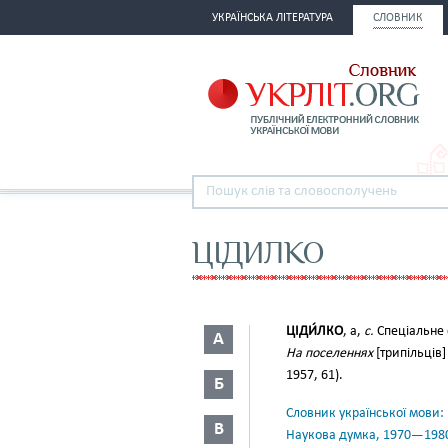
УКРАЇНСЬКА ЛІТЕРАТУРА
СЛОВНИК
ЦІДИЛКО
ЦІДИ́ЛКО
, а,
с.
Спеціальне 
А
На поселеннях
[трипільців
1957, 61).
Б
Словник української мови: в 
В
Наукова думка, 1970—198