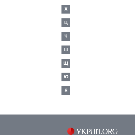
Х
Ц
Ч
Ш
Щ
Ю
Я