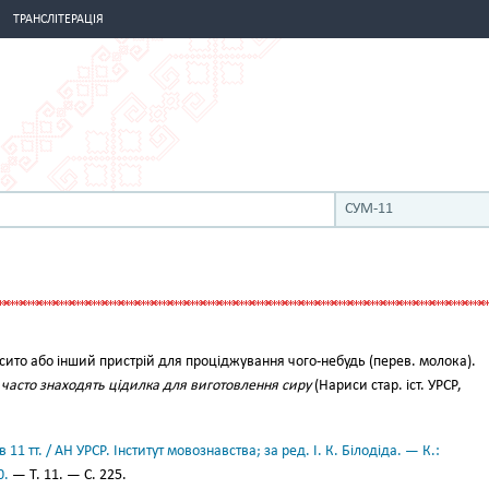
ТРАНСЛІТЕРАЦІЯ
СУМ-11
сито або інший пристрій для проціджування чого-небудь (перев. молока).
]
часто знаходять цідилка для виготовлення сиру
(Нариси стар. іст. УРСР,
11 тт. / АН УРСР. Інститут мовознавства; за ред. І. К. Білодіда. — К.:
0.
— Т. 11. — С. 225.