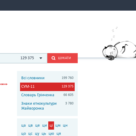
129 375
ШУКАТИ
Всі словники
199 760
СУМ-11
129 375
Словарь Грінченка
66 605
Знаки етнокультури
3 780
Жайворонка
ца
цв
це
ци
ці
цм
цн
цо
цс
цу
ць
цю
ця