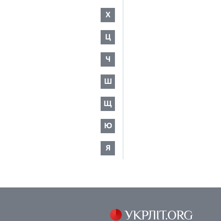
Х
Ц
Ч
Ш
Щ
Ю
Я