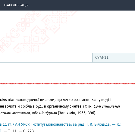
ТРАНСЛІТЕРАЦІЯ
СУМ-11
іль ціанистоводневої кислоти, що легко розчиняється у воді і
 золота й срібла з руд, в органічному синтезі і т. ін.
Солі синильної
истими металами, або ціанідами
(Заг. хімія, 1955, 396).
11 тт. / АН УРСР. Інститут мовознавства; за ред. І. К. Білодіда. — К.:
0.
— Т. 11. — С. 223.