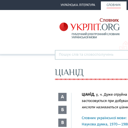
УКРАЇНСЬКА ЛІТЕРАТУРА
СЛОВНИК
ЦІАНІД
ЦІАНІ́Д
, у,
ч.
Дуже отруйна с
А
застосовується при добуванні
кислоти називаються ціан
Б
Словник української мови: в 
В
Наукова думка, 1970—198