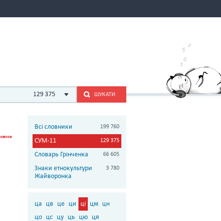
129 375
ШУКАТИ
Всі словники
199 760
СУМ-11
129 375
Словарь Грінченка
66 605
Знаки етнокультури
3 780
Жайворонка
ца
цв
це
ци
ці
цм
цн
цо
цс
цу
ць
цю
ця