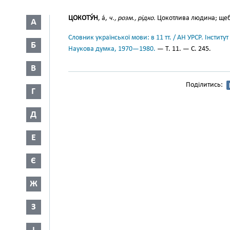
ЦОКОТУ́Н
, а́,
ч., розм., рідко.
Цокотлива людина; щеб
А
Словник української мови: в 11 тт. / АН УРСР. Інститут
Б
Наукова думка, 1970—1980.
— Т. 11. — С. 245.
В
Поділитись:
Г
Д
Е
Є
Ж
З