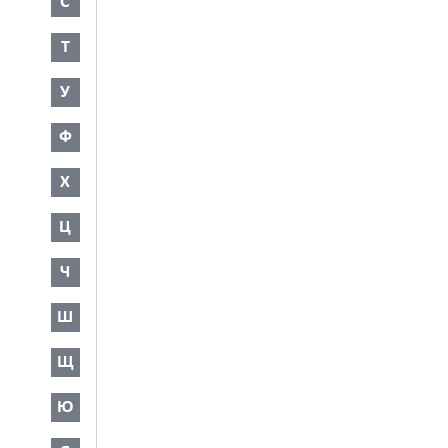
С
Т
У
Ф
Х
Ц
Ч
Ш
Щ
Ю