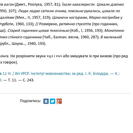
ів вагон
(Дмит., Розлука, 1957, 81);
Їхали кавалеристи. Цокали дзвінко
1950, 107);
Люди ледве світили очима, повільно рухались, цокали по
ндаліями
(Мик., II, 1957, 319);
Цокаючи костурами, Марко пострибав у
турботи, 1960, 133); // Розмірено, ритмічно стукотіти (про годинник,
що).
Старий годинник цокав тихесенько
(Коб., І, 1956, 193);
Монотонно
ник стінного годинника
(Чаб., Балкан. весна, 1960, 287);
В маленькій
рубл., Шхуна.., 1940, 193).
лінгв.
Не розрізняти звуки «ц» і «ч» або змішувати їх при вимові (про ряд
х говірок).
11 тт. / АН УРСР. Інститут мовознавства; за ред. І. К. Білодіда. — К.:
0.
— Т. 11. — С. 243.
Поділитись: