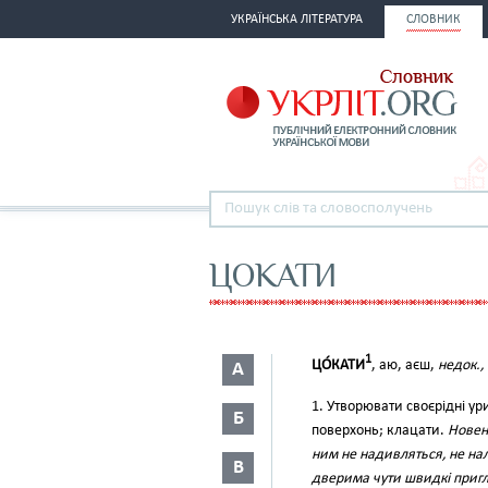
УКРАЇНСЬКА ЛІТЕРАТУРА
СЛОВНИК
ЦОКАТИ
1
ЦО́КАТИ
, аю, аєш,
недок.,
А
1. Утворювати своєрідні ур
Б
поверхонь; клацати.
Новень
ним не надивляться, не на
В
дверима чути швидкі приглу