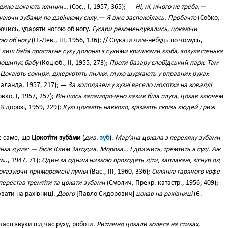
і дико цокають клинки…
(Сос., І, 1957, 365); —
Ні, ні, нічого не треба,—
окаючи зубами по дзвінкому склу.— Я вже заспокоїлась. Пробачте
(Собко,
таючись, ударяти ногою об ногу.
Гусари рекомендувались, цокаючи
ою об ногу
(Н.-Лев., III, 1956, 136); // Стукати чим-небудь по чомусь,
І лиш баба простягне суху долоню з сухими кришками хліба, зозулястенька
пощипує бабу
(Коцюб., II, 1955, 273);
Проти базару слобідський парк. Там
. Цокають сокири, джеркотять пилки, глухо шурхають у вправних руках
аланда, 1957, 217); —
За колодязем у кузні весело молотки на ковадлі
вко, І, 1957, 257);
Він щось запаморочено лазив біля плуга, цокав ключем
В дорозі, 1959, 229);
Кулі цокають навколо, зрізають скрізь людей і риж
 саме, що
Цокоті́ти зуба́ми
(
див.
зуб
).
Мар’яна цокала з переляку зубами
нка дума: — бісів Клим Загодив. Морока… І дрижить, тремтить в суді. Аж
.., 1947, 71);
Один за одним низкою проходять діти, заплакані, зігнуті од
показуючи приморожені пучки
(Вас., III, 1960, 336);
Склянка гарячого кофе
, перестав тремтіти та цокати зубами
(Смолич, Прекр. катастр., 1956, 409);
вати на рахівниці.
Довго
[Павло Сидорович]
цокав на рахівниці
(Є.
асті звуки під час руху, роботи.
Ритмічно цокали колеса на стиках,