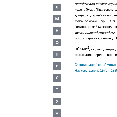
погойдували ресори, скрип
Л
копита
(Нех., Під.. зорею, 
тротуарах дерев’яними са
М
куток, до вікна
(Жур., Звич. 
годинниковий механізм то
Н
цокає великий мідний маят
шухляді цокав хронометр
(Т
О
2
ЦО́КАТИ
, аю, аєш,
недок., 
П
російських, перев. північни
Словник української мови: в 
Р
Наукова думка, 1970—198
С
Т
У
Ф