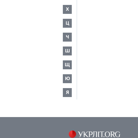
Х
Ц
Ч
Ш
Щ
Ю
Я