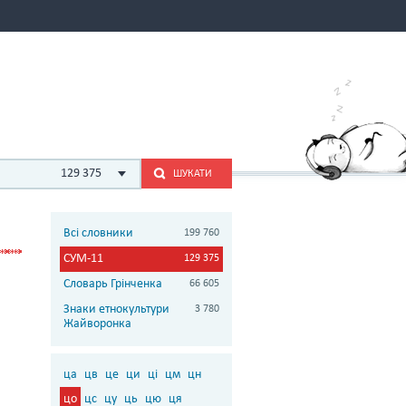
129 375
ШУКАТИ
Всі словники
199 760
СУМ-11
129 375
Словарь Грінченка
66 605
Знаки етнокультури
3 780
Жайворонка
ца
цв
це
ци
ці
цм
цн
цо
цс
цу
ць
цю
ця