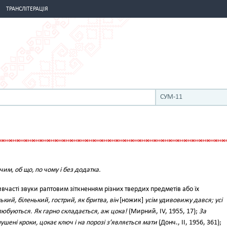
ТРАНСЛІТЕРАЦІЯ
СУМ-11
 чим, об що, по чому і без додатка.
ивчасті звуки раптовим зіткненням різних твердих предметів або їх
кий, біленький, гострий, як бритва, він
[ножик]
усім удивовижу дався; усі
любуються. Як гарно складається, аж цока!
(Мирний, IV, 1955, 17);
За
шені кроки, цокає ключ і на порозі з’являється мати
(Донч., II, 1956, 361);