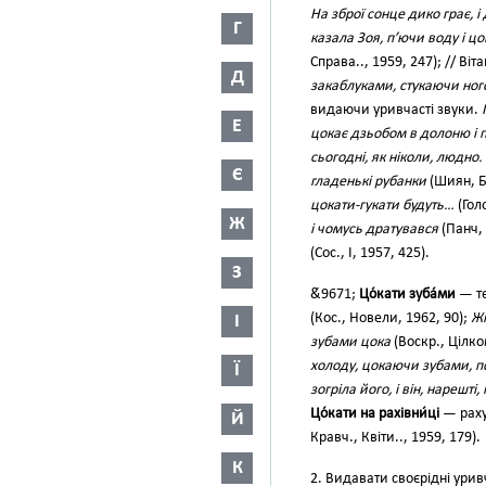
На зброї сонце дико грає, 
Г
казала Зоя, п’ючи воду і ц
Справа.., 1959, 247); // Ві
Д
закаблуками, стукаючи ног
видаючи уривчасті звуки.
Е
цокає дзьобом в долоню і 
сьогодні, як ніколи, людно
Є
гладенькі рубанки
(Шиян, Б
цокати-гукати будуть…
(Голо
Ж
і чомусь дратувався
(Панч, 
(Сос., І, 1957, 425).
З
&́9671;
Цо́кати зуба́ми
— те
(Кос., Новели, 1962, 90);
Жі
І
зубами цока
(Воскр., Цілком
холоду, цокаючи зубами, 
Ї
зогріла його, і він, нарешті
Цо́кати на рахівни́ці
— раху
Й
Кравч., Квіти.., 1959, 179).
К
2. Видавати своєрідні уривч