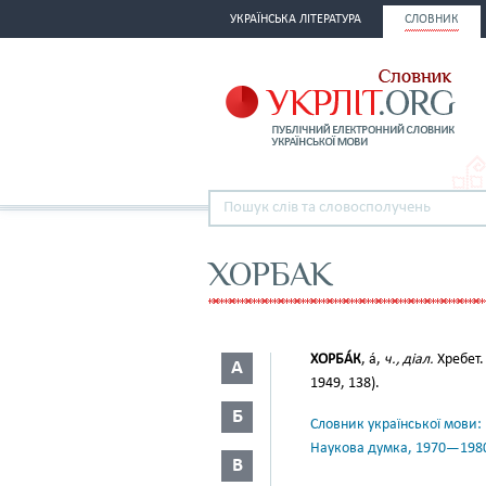
УКРАЇНСЬКА ЛІТЕРАТУРА
СЛОВНИК
ХОРБАК
ХОРБА́К
, а́,
ч., діал.
Хребет
А
1949, 138).
Б
Словник української мови: в 
Наукова думка, 1970—198
В