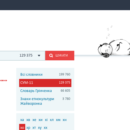
129 375
ШУКАТИ
Всі словники
199 760
СУМ-11
129 375
Словарь Грінченка
66 605
Знаки етнокультури
3 780
Жайворонка
ха
хв
хе
хи
хі
хл
хм
хн
хо
хр
хт
ху
хх