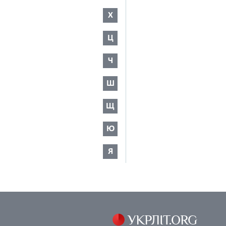
Х
Ц
Ч
Ш
Щ
Ю
Я