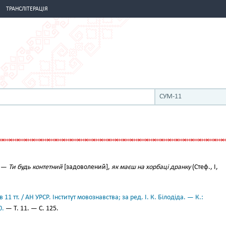
ТРАНСЛІТЕРАЦІЯ
СУМ-11
. —
Ти будь контетний
[задоволений],
як маєш на хорбаці дранку
(Стеф., І,
11 тт. / АН УРСР. Інститут мовознавства; за ред. І. К. Білодіда. — К.:
0.
— Т. 11. — С. 125.