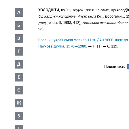
ХОЛОДНІ́ТИ
, і́ю, і́ш,
недок., розм.
Те саме, що
холоді́
А
Од напруги холодніла, Чисто била
(Ус., Дорогами.., 1
дощ
(Ірчан, II, 1958, 412);
Антосьові все холодніло та 
Б
98).
В
Словник української мови: в 11 тт. / АН УРСР. Інститут
Наукова думка, 1970—1980.
— Т. 11. — С. 119.
Г
Д
Поділитись:
Е
Є
Ж
З