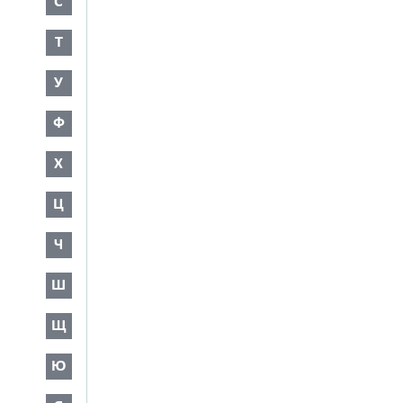
С
Т
У
Ф
Х
Ц
Ч
Ш
Щ
Ю