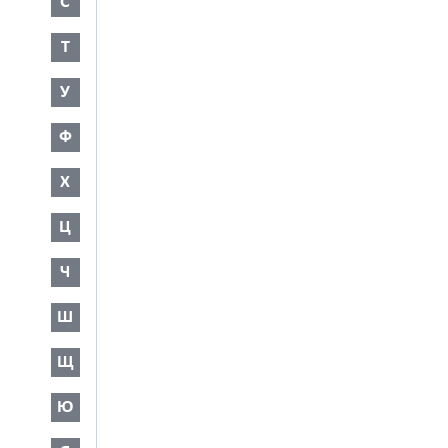
С
Т
У
Ф
Х
Ц
Ч
Ш
Щ
Ю