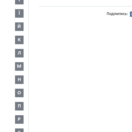
І
Ї
Поділитись:
Й
К
Л
М
Н
О
П
Р