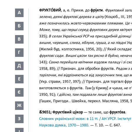
ФРУКТО́ВИЙ
, а, е. Прикм. до
фру́кти
.
Фруктовий запа
А
зелено, деякі фруктові дерева в цвіту
(Коцюб., III, 19
вже позначилась жовто-червонавими плямами. Це ч
Б
Може, тому, що перші серед фруктових дерев квітуют
335);
В селах Української РСР на присадибній ділянці
В
вишня, черешня, слива, яблуня, груша, а на півдні Укра
(Жилий буд. колгоспника, 1956, 20); // Який складає
Г
фруктові сади. Вишні цвіли так рясно й буйно, неначе
143);
Сахно перейшла квітники вздовж палацу і зі сх
Д
1958, 89); // Признач. для обробки фруктів.
Рядом з 
тарілочки, які відрізняються від закусочних тим, що м
Е
(Укр. страви, 1957, 397); // Признач. для торгівлі фр
виготовляється з фруктів.
Там
[у Криму]
я чував, не п
Є
1950, 91);
І дійсно, там подавали лише фруктові вина 
(Гашек, Пригоди.. Швейка, перекл. Масляна, 1958, 5
Ж
&́9651; Фрукто́вий цу́кор
— те саме, що
фрукто́за
.
З
Словник української мови: в 11 тт. / АН УРСР. Інститут
Наукова думка, 1970—1980.
— Т. 10. — С. 647.