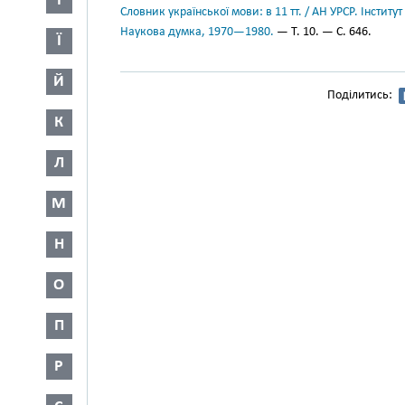
І
Словник української мови: в 11 тт. / АН УРСР. Інститут
Наукова думка, 1970—1980.
— Т. 10. — С. 646.
Ї
Й
Поділитись:
К
Л
М
Н
О
П
Р