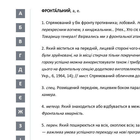
ФРОНТА́ЛЬНИЙ
, а, е.
А
1. Спрямований у бік фронту противника; лобовий.
Н
Б
перехресним вогнем, з кинджальним…
(Нех., Хто сіє
Товаришу генерал! Ввірвались ми з фронтальної атак
В
2. Який міститься на передній, лицевій стороні чого
Г
були зруйновані, на їх місці стирчав тільки покручен
гороху успішно можна використовувати також і трибр
Д
цього на фронтальну секцію додатково виготовляють
Укр., 6, 1964, 14); //
мист.
Спрямований обличчям до гл
Е
3.
спец.
Розміщений переднім, лицевим боком парал
камера.
Є
4.
метеор.
Який знаходиться або відбувається в меж
Ж
Фронтальна хмарність.
З
5.
перен.
Який поширюється на всіх, охоплює всіх; з
— важлива умова успішного переходу на нові прогр