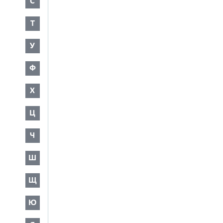
С
Т
У
Ф
Х
Ц
Ч
Ш
Щ
Ю