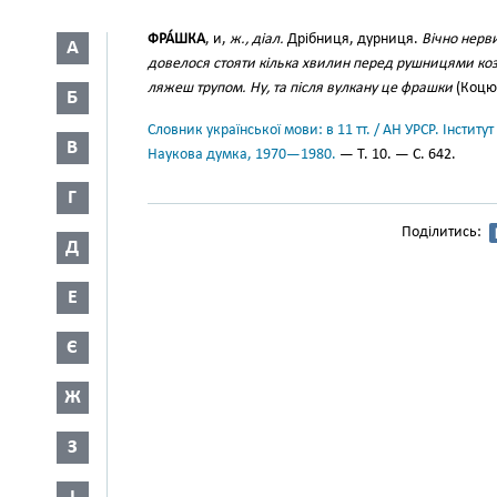
ФРА́ШКА
, и,
ж., діал.
Дрібниця, дурниця.
Вічно нерв
А
довелося стояти кілька хвилин перед рушницями козак
ляжеш трупом. Ну, та після вулкану це фрашки
(Коцюб.
Б
Словник української мови: в 11 тт. / АН УРСР. Інститут
В
Наукова думка, 1970—1980.
— Т. 10. — С. 642.
Г
Поділитись:
Д
Е
Є
Ж
З