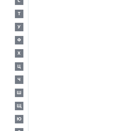
С
Т
У
Ф
Х
Ц
Ч
Ш
Щ
Ю