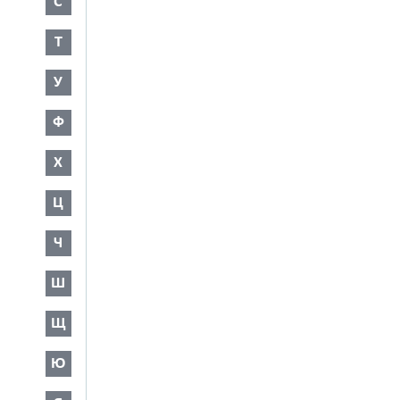
С
Т
У
Ф
Х
Ц
Ч
Ш
Щ
Ю