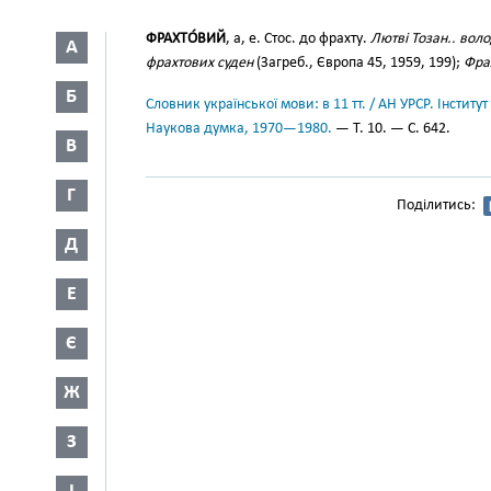
ФРАХТО́ВИЙ
, а, е. Стос. до фрахту.
Лютві Тозан.. во
А
фрахтових суден
(Загреб., Європа 45, 1959, 199);
Фра
Б
Словник української мови: в 11 тт. / АН УРСР. Інститут
Наукова думка, 1970—1980.
— Т. 10. — С. 642.
В
Г
Поділитись:
Д
Е
Є
Ж
З