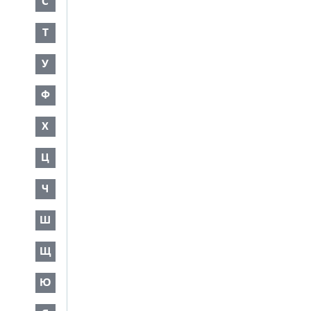
С
Т
У
Ф
Х
Ц
Ч
Ш
Щ
Ю