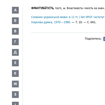
ФРАНТУВА́ТІСТЬ
, тості,
ж.
Властивість і якість за знач
А
Словник української мови: в 11 тт. / АН УРСР. Інститут
Б
Наукова думка, 1970—1980.
— Т. 10. — С. 641.
В
Поділитись:
Г
Д
Е
Є
Ж
З