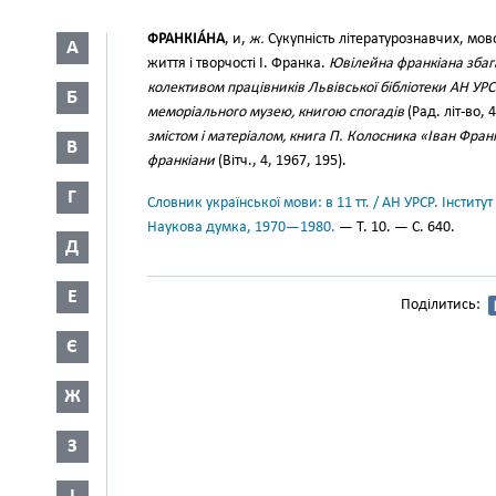
ФРАНКІА́НА
, и,
ж.
Сукупність літературознавчих, мово
А
життя і творчості І. Франка.
Ювілейна франкіана збаг
колективом працівників Львівської бібліотеки АН УРС
Б
меморіального музею, книгою спогадів
(Рад. літ-во, 
змістом і матеріалом, книга П. Колосника «Іван Фран
В
франкіани
(Вітч., 4, 1967, 195).
Г
Словник української мови: в 11 тт. / АН УРСР. Інститут
Наукова думка, 1970—1980.
— Т. 10. — С. 640.
Д
Е
Поділитись:
Є
Ж
З