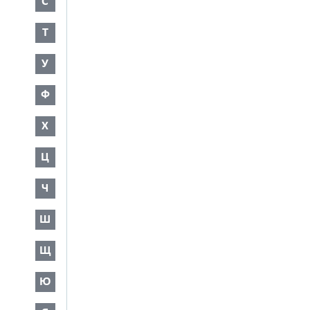
С
Т
У
Ф
Х
Ц
Ч
Ш
Щ
Ю