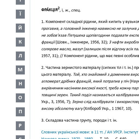
І
2
ФРА́КЦІЯ
, ї,
ж., спец.
Ї
1. Компонент складної рідини, який кипить у вузьк
Й
прогавив, а головний інженер навмисно не залучив д
не зобов’язав Петушека щопівгодини подавати експе
К
фракції
(Шовк., Інженери, 1956, 32);
З нафти виробляю
солярове масло, мазут (залишок після відгону всіх п
Л
1957, 31); // Компонент рідини, що має певні особлив
2. Частина зернистого матеріалу (сипких тіл і т. ін.)
М
цього матеріалу.
Той, хто знайомий з доменним виро
агломерат дрібних фракцій, який потрапив у піч
(Наук
Н
вирівняним насінням високої якості, треба кожну пар
товщині зерен. Такий поділ називається калібруванн
О
Укр., 3, 1956, 7);
Зерно слід калібрувати і використову
високу абсолютну вагу
(Хлібороб Укр., 1 1967, 10).
П
3. Складова частина грунту, породи і т. ін.
Р
Словник української мови: в 11 тт. / АН УРСР. Інститут