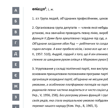
1
ФРА́КЦІЯ
, ї,
ж.
А
1.
іст.
Група людей, об’єднаних професійними, цехо
Б
2. Організована група депутатів — членів якої-небуд
В
установі, яка звичайно проводить певну лінію, виро
фракція II Думи була арештована і віддана під суд, а
Г
Об’єднане засідання обох Рад — робітничих та солда
годин вечора. А вже пробило вісім, і воно все ще не 
Д
II, 1957. 510);
Андрій, гордий з того, що й він опинивс
стежив за швидким рухом олівця в Маркових руках
(
Е
3. Угруповання у складі політичної партії, яке вист
основним принциповим положенням програми партії;
Є
організація всередині партії, об’єднана не місцем р
умовами, а особливою платформою поглядів на парті
Ж
радикалів певна частина виділиться в чисто соціал
Укр., V, 1956, 258);
Без розгрому різних фракцій і гру
З
своїх рядів, яка стала вирішальною умовою побудови 
перемог нашого народу
(Ком. Укр., 8, 1965, 5).