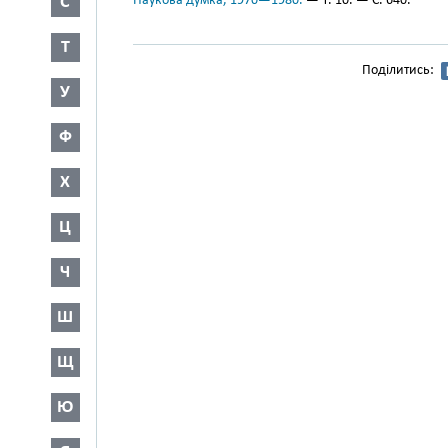
С
Наукова думка, 1970—1980.
— Т. 10. — С. 640.
Т
Поділитись:
У
Ф
Х
Ц
Ч
Ш
Щ
Ю