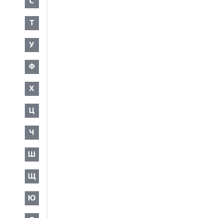
С
Т
У
Ф
Х
Ц
Ч
Ш
Щ
Ю