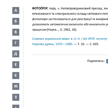
ФОТОО́ПІР
, пору,
ч.
Напівпровідниковий прилад, яки
А
інтенсивності та спектрального складу світлового пот
фотоопори застосовуються для реєстрації та вимірю
Б
дозволяють автоматично включати або виключати рі
процесом
(Наука.., 3, 1962, 26).
В
Словник української мови: в 11 тт. / АН УРСР. Інститут
Г
Наукова думка, 1970—1980.
— Т. 10. — С. 635.
Д
Поділитись:
Е
Є
Ж
З