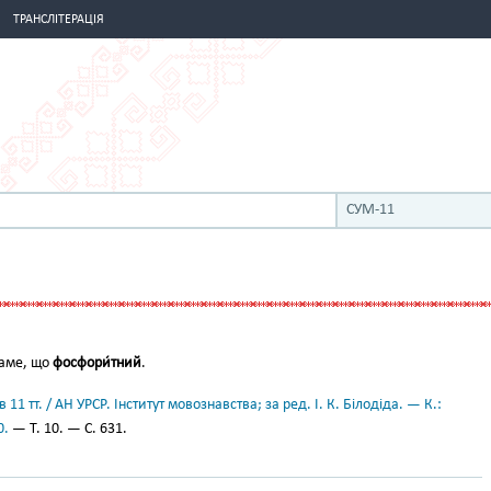
ТРАНСЛІТЕРАЦІЯ
СУМ-11
 саме, що
фосфори́тний
.
11 тт. / АН УРСР. Інститут мовознавства; за ред. І. К. Білодіда. — К.:
0.
— Т. 10. — С. 631.