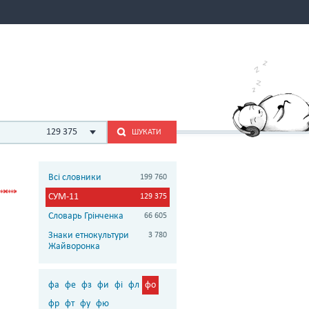
129 375
ШУКАТИ
Всі словники
199 760
СУМ-11
129 375
Словарь Грінченка
66 605
Знаки етнокультури
3 780
Жайворонка
фа
фе
фз
фи
фі
фл
фо
фр
фт
фу
фю