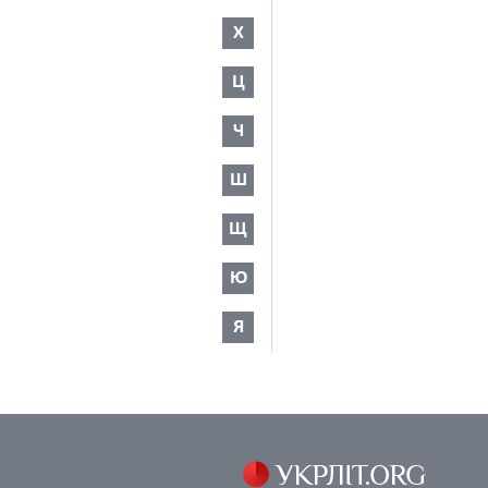
Х
Ц
Ч
Ш
Щ
Ю
Я