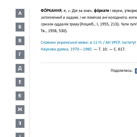
ФО́РКАННЯ
, я,
с
. Дія за знач.
фо́ркати
і звуки, утвор
А
затоплений в задумі, і не помічав ані холодного, вог
гризли оддалік траву
(Коцюб., І, 1955, 213);
Чути тупі
Б
Тв., 1958, 530).
В
Словник української мови: в 11 тт. / АН УРСР. Інститут
Наукова думка, 1970—1980.
— Т. 10. — С. 617.
Г
Д
Поділитись:
Е
Є
Ж
З