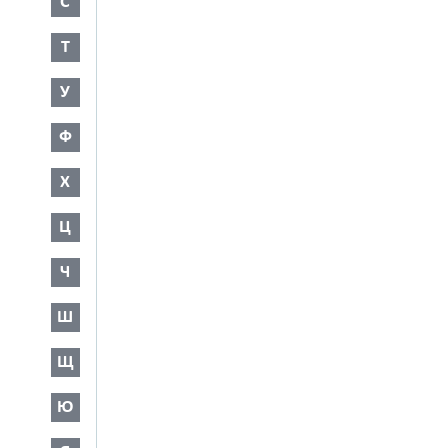
С
Т
У
Ф
Х
Ц
Ч
Ш
Щ
Ю