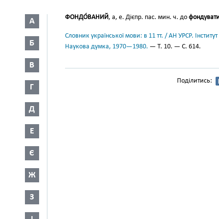
ФОНДО́ВАНИЙ
, а, е. Дієпр. пас. мин. ч. до
фондуват
А
Словник української мови: в 11 тт. / АН УРСР. Інститут
Б
Наукова думка, 1970—1980.
— Т. 10. — С. 614.
В
Поділитись:
Г
Д
Е
Є
Ж
З