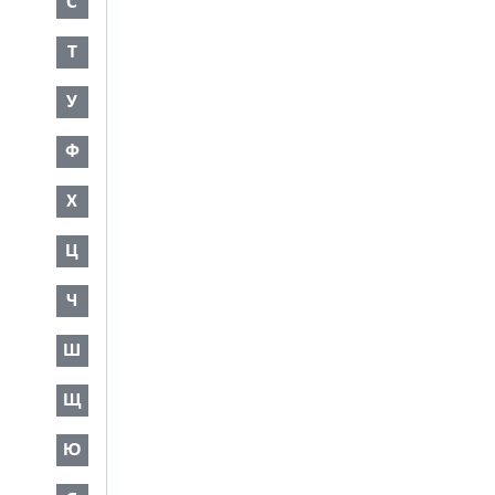
С
Т
У
Ф
Х
Ц
Ч
Ш
Щ
Ю