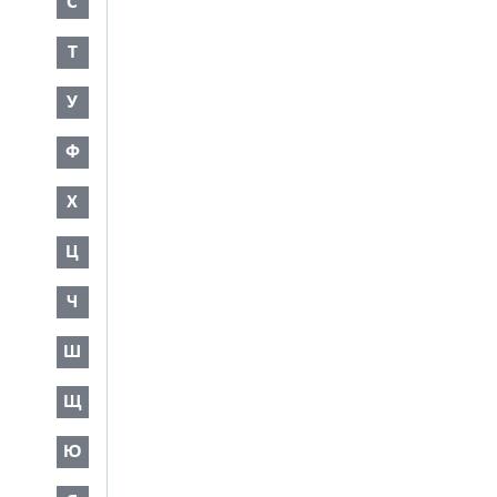
С
Т
У
Ф
Х
Ц
Ч
Ш
Щ
Ю