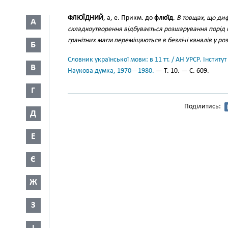
ФЛЮЇ́ДНИЙ
, а, е. Прикм. до
флюї́д
.
В товщах, що ди
А
складкоутворення відбувається розшарування порід і
гранітних магм переміщаються в безлічі каналів у р
Б
Словник української мови: в 11 тт. / АН УРСР. Інститут
В
Наукова думка, 1970—1980.
— Т. 10. — С. 609.
Г
Поділитись:
Д
Е
Є
Ж
З