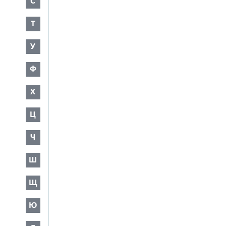
С
Т
У
Ф
Х
Ц
Ч
Ш
Щ
Ю