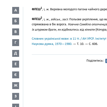
1
ФЛЕШ
, і,
ж.
Верхівка молодого пагона чайного дере
А
2
ФЛЕШ
, і,
ж., військ., заст.
Польове укріплення, що ма
Б
спрямована в бік ворога.
Навчив Самійло ополченців х
їх штурмом брати, як відбиватись від кінноти
(Кочура,
В
Словник української мови: в 11 тт. / АН УРСР. Інститут
Г
Наукова думка, 1970—1980.
— Т. 10. — С. 606.
Д
Поділитись:
Е
Є
Ж
З