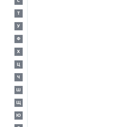
С
Т
У
Ф
Х
Ц
Ч
Ш
Щ
Ю