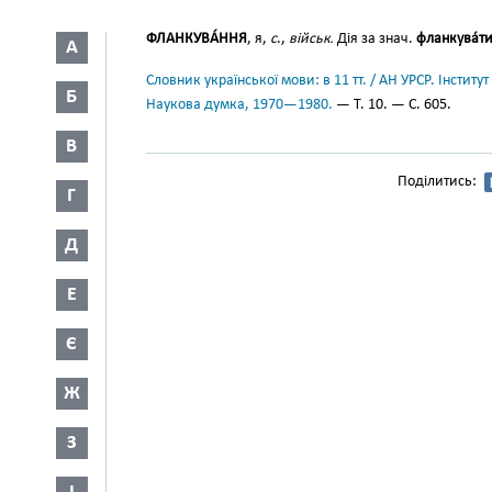
ФЛАНКУВА́ННЯ
, я,
с
.,
військ.
Дія за знач.
фланкува́т
А
Словник української мови: в 11 тт. / АН УРСР. Інститут
Б
Наукова думка, 1970—1980.
— Т. 10. — С. 605.
В
Поділитись:
Г
Д
Е
Є
Ж
З