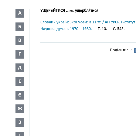
УЩЕРБИ́ТИСЯ
див.
ущербля́тися
.
А
Словник української мови: в 11 тт. / АН УРСР. Інститут
Б
Наукова думка, 1970—1980.
— Т. 10. — С. 543.
В
Поділитись:
Г
Д
Е
Є
Ж
З