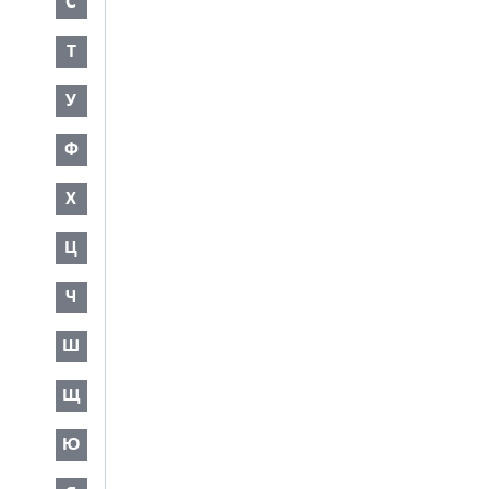
С
Т
У
Ф
Х
Ц
Ч
Ш
Щ
Ю