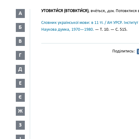
УТОВКТИ́СЯ (ВТОВКТИ́СЯ)
, вче́ться,
док.
Потовктися в
А
Словник української мови: в 11 тт. / АН УРСР. Інститут
Б
Наукова думка, 1970—1980.
— Т. 10. — С. 515.
В
Поділитись:
Г
Д
Е
Є
Ж
З