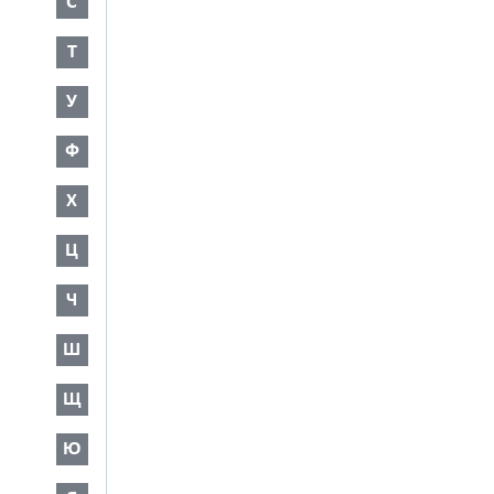
С
Т
У
Ф
Х
Ц
Ч
Ш
Щ
Ю