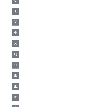
С
Т
У
Ф
Х
Ц
Ч
Ш
Щ
Ю