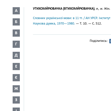
УТИХОМИ́РЮВАЧКА (ВТИХОМИ́РЮВАЧКА)
, и,
ж.
Жін.
А
Словник української мови: в 11 тт. / АН УРСР. Інститут
Б
Наукова думка, 1970—1980.
— Т. 10. — С. 512.
В
Поділитись:
Г
Д
Е
Є
Ж
З