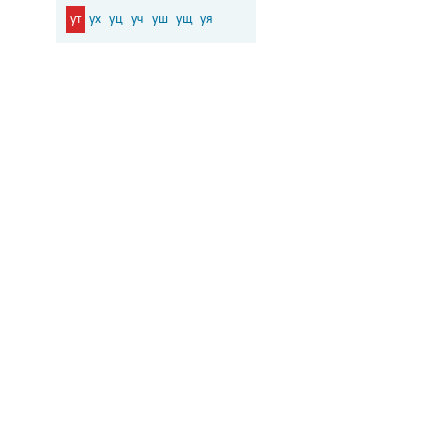
ут
ух
уц
уч
уш
ущ
уя