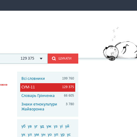
129 375
ШУКАТИ
Всі словники
199 760
СУМ-11
129 375
Словарь Грінченка
66 605
Знаки етнокультури
3 780
Жайворонка
уб
ув
уг
уд
уж
уз
уї
уй
ук
ул
ум
ун
уо
уп
ур
ус