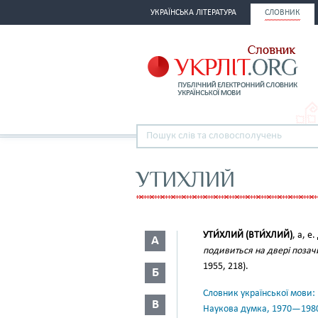
УКРАЇНСЬКА ЛІТЕРАТУРА
СЛОВНИК
УТИХЛИЙ
УТИ́ХЛИЙ (ВТИ́ХЛИЙ)
, а, е
А
подивиться на двері позачи
1955, 218).
Б
Словник української мови: в 
В
Наукова думка, 1970—198