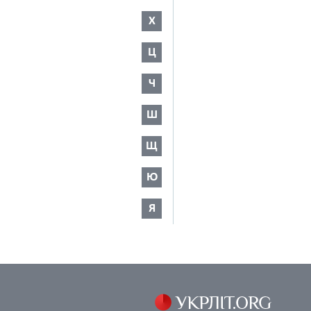
Х
Ц
Ч
Ш
Щ
Ю
Я