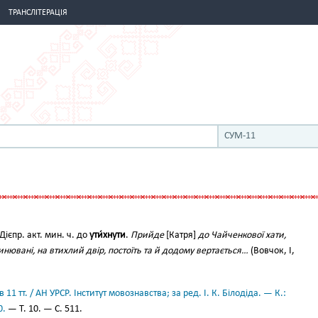
ТРАНСЛІТЕРАЦІЯ
СУМ-11
. Дієпр. акт. мин. ч. до
ути́хнути
.
Прийде
[Катря]
до Чайченкової хати,
нювані, на втихлий двір, постоїть та й додому вертається…
(Вовчок, І,
11 тт. / АН УРСР. Інститут мовознавства; за ред. І. К. Білодіда. — К.:
0.
— Т. 10. — С. 511.