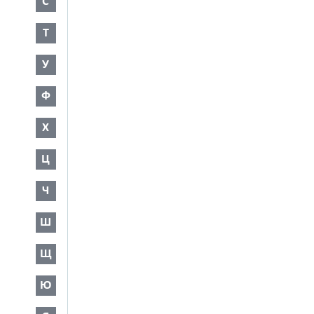
С
Т
У
Ф
Х
Ц
Ч
Ш
Щ
Ю