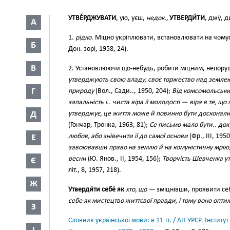
УТВЕ́РДЖУВАТИ
, ую, уєш,
недок.,
УТВЕРДИ́ТИ
, джу́, 
А
1.
рідко.
Міцно укріплювати, встановлювати на чому
Б
Дон. зорі, 1958, 24).
В
2. Установлюючи що-небудь, робити міцним, непору
утверджують свою владу, своє торжество над землею
Г
природу
(Вол., Сади.., 1950, 204);
Від комсомольських
запальність і.. чиста віра її молодості — віра в те, що
Д
утверджує, це життя може й повинно бути досконали
(Гончар, Тронка, 1963, 81);
Се письмо мало бути.. до
любов, або знівечити її до самої основи
(Фр., III, 195
Е
завоювавши право на землю й на комуністичну мрію,
весни
(Ю. Янов., II, 1954, 156);
Творчість Шевченка ут
Є
літ., 8, 1957, 218).
Ж
Утверди́ти себе́ як
хто, що —
зміцнівши, проявити с
себе як мистецтво життєвої правди, і тому воно опти
З
Словник української мови: в 11 тт. / АН УРСР. Інститут