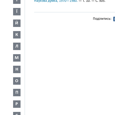
І
Наукова думка, 1970—1980.
— Т. 10. — С. 505.
Ї
Поділитись:
Й
К
Л
М
Н
О
П
Р