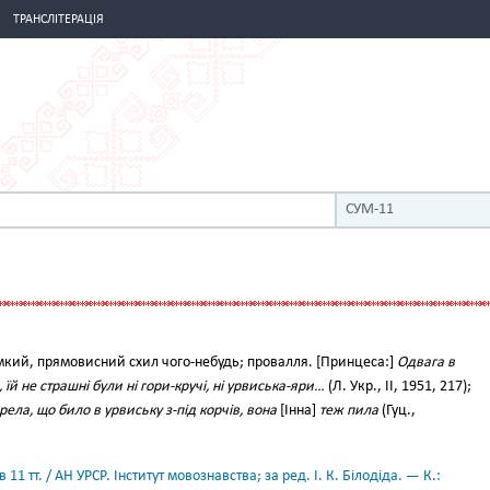
ТРАНСЛІТЕРАЦІЯ
СУМ-11
мкий, прямовисний схил чого-небудь; провалля. [Принцеса:]
Одвага в
 їй не страшні були ні гори-кручі, ні урвиська-яри…
(Л. Укр., II, 1951, 217);
рела, що било в урвиську з-під корчів, вона
[Інна]
теж пила
(Гуц.,
11 тт. / АН УРСР. Інститут мовознавства; за ред. І. К. Білодіда. — К.: