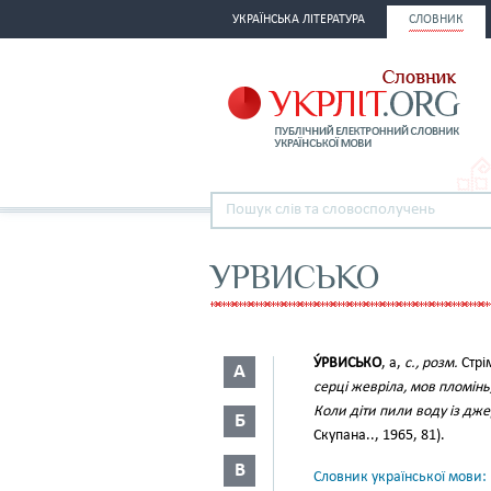
УКРАЇНСЬКА ЛІТЕРАТУРА
СЛОВНИК
УРВИСЬКО
У́РВИСЬКО
, а,
с., розм.
Стрі
А
серці жевріла, мов пломінь,
Коли діти пили воду із дже
Б
Скупана.., 1965, 81).
В
Словник української мови: в 