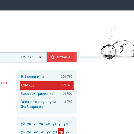
129 375
ШУКАТИ
Всі словники
199 760
СУМ-11
129 375
Словарь Грінченка
66 605
Знаки етнокультури
3 780
Жайворонка
уб
ув
уг
уд
уж
уз
уї
уй
ук
ул
ум
ун
уо
уп
ур
ус