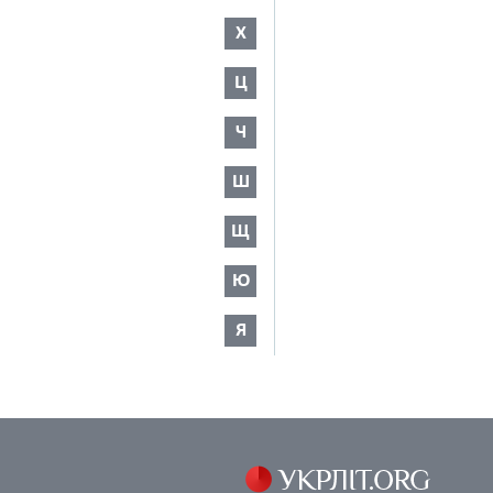
Х
Ц
Ч
Ш
Щ
Ю
Я