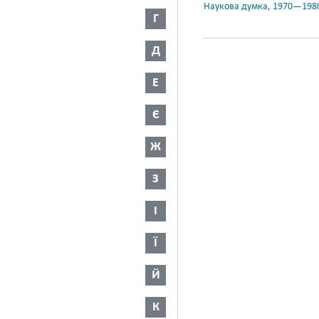
Наукова думка, 1970—198
Г
Д
Е
Є
Ж
З
І
Ї
Й
К