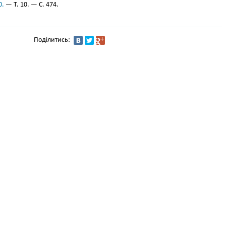
0.
— Т. 10. — С. 474.
Поділитись: