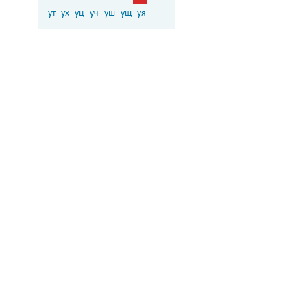
ут
ух
уц
уч
уш
ущ
уя