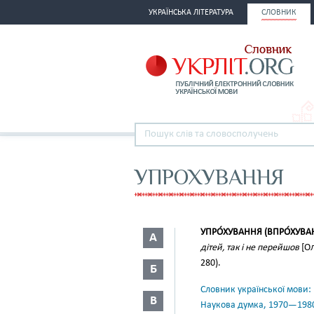
УКРАЇНСЬКА ЛІТЕРАТУРА
СЛОВНИК
УПРОХУВАННЯ
УПРО́ХУВАННЯ (ВПРО́ХУВА
А
дітей, так і не перейшов
[О
280).
Б
Словник української мови: в 
В
Наукова думка, 1970—198