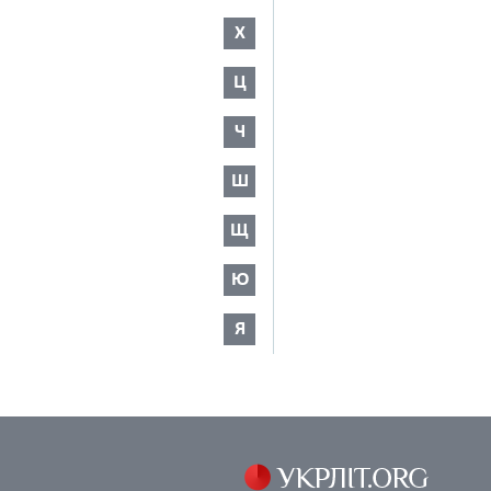
Х
Ц
Ч
Ш
Щ
Ю
Я