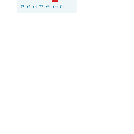
ут
ух
уц
уч
уш
ущ
уя