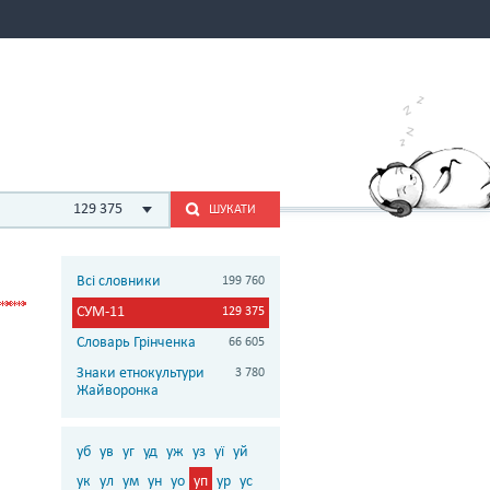
129 375
ШУКАТИ
Всі словники
199 760
СУМ-11
129 375
Словарь Грінченка
66 605
Знаки етнокультури
3 780
Жайворонка
уб
ув
уг
уд
уж
уз
уї
уй
ук
ул
ум
ун
уо
уп
ур
ус