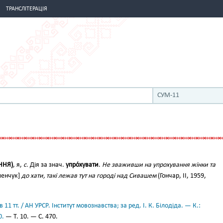
ТРАНСЛІТЕРАЦІЯ
СУМ-11
ННЯ)
, я,
с.
Дія за знач.
упро́хувати
.
Не зваживши на упрохування жінки та
ленчук]
до хати, такі лежав тут на городі над Сивашем
(Гончар, II, 1959,
11 тт. / АН УРСР. Інститут мовознавства; за ред. І. К. Білодіда. — К.:
0.
— Т. 10. — С. 470.