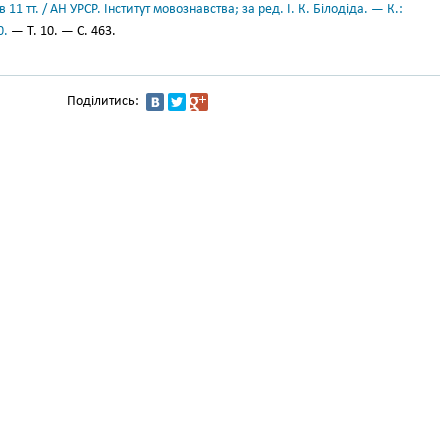
11 тт. / АН УРСР. Інститут мовознавства; за ред. І. К. Білодіда. — К.:
0.
— Т. 10. — С. 463.
Поділитись: