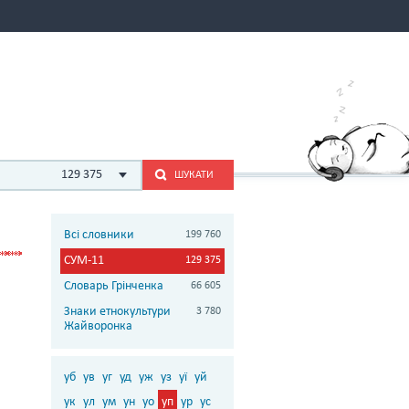
129 375
ШУКАТИ
Всі словники
199 760
СУМ-11
129 375
Словарь Грінченка
66 605
Знаки етнокультури
3 780
Жайворонка
уб
ув
уг
уд
уж
уз
уї
уй
ук
ул
ум
ун
уо
уп
ур
ус