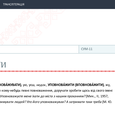
ТРАНСЛІТЕРАЦІЯ
СУМ-11
ТИ
НОВА́ЖУВАТИ)
, ую, уєш,
недок.,
УПОВНОВА́ЖИТИ (ВПОВНОВА́ЖИТИ)
, жу,
кому-небудь певні повноваження, доручати зробити щось від свого імені
Уповноважуєте мене їхати до міста з нашим проханням?
(Мик., II, 1957,
тримувати людей? Хто його уповноважував? А затримати таки треба
(М. Ю.