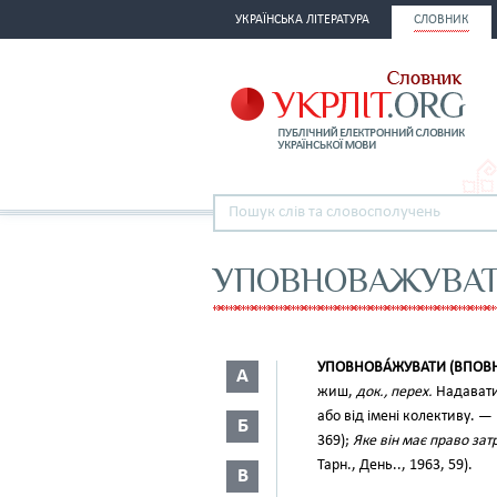
УКРАЇНСЬКА ЛІТЕРАТУРА
СЛОВНИК
УПОВНОВАЖУВА
УПОВНОВА́ЖУВАТИ (ВПОВ
А
жиш,
док., перех.
Надавати 
або від імені колективу. —
Б
369);
Яке він має право за
Тарн., День.., 1963, 59).
В