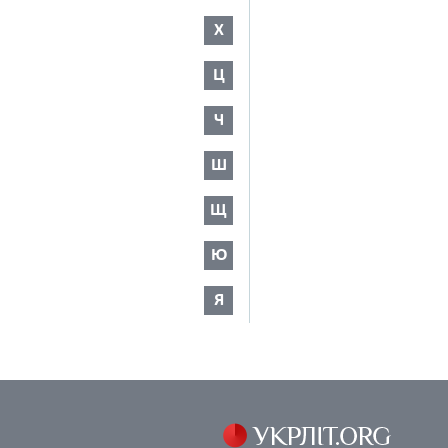
Х
Ц
Ч
Ш
Щ
Ю
Я