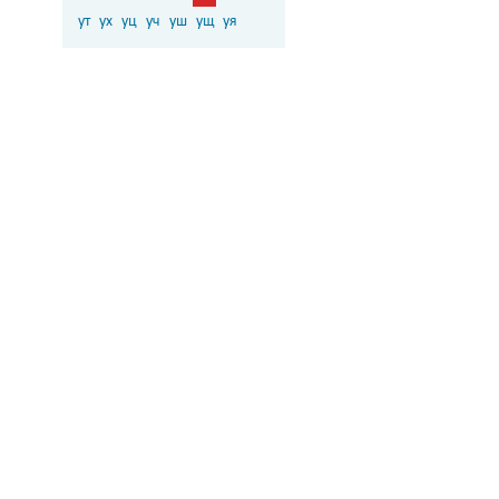
ут
ух
уц
уч
уш
ущ
уя