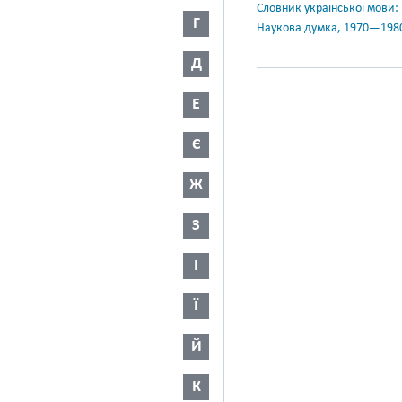
Словник української мови: в 
Г
Наукова думка, 1970—198
Д
Е
Є
Ж
З
І
Ї
Й
К