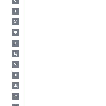
С
Т
У
Ф
Х
Ц
Ч
Ш
Щ
Ю