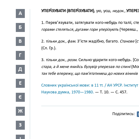
УПЕРІ́ЗУВАТИ (ВПЕРІ́ЗУВАТИ)
, ую, уєш,
недок.,
УПЕРЕЗ
А
1. Перев’язувати, затягувати кого-небудь по талії, 
Б
горами стеляться, дугами гори уперізують
(Черемш., Т
В
2.
тільки док., фам.
З’їсти жадібно, багато.
Станове
[с
(Сл. Гр.).
Г
3.
тільки док., розм.
Сильно ударити кого-небудь. [Со
стара, а й мене якийсь бузувір уперезав по спині
(Мок
Д
так тебе впережу, що пам’ятатимеш до нових віників
Е
Словник української мови: в 11 тт. / АН УРСР. Інститут
Наукова думка, 1970—1980.
— Т. 10. — С. 457.
Є
Ж
Поділитись:
З