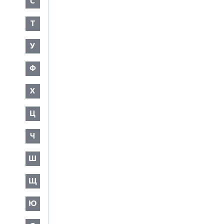
С
Т
У
Ф
Х
Ц
Ч
Ш
Щ
Ю