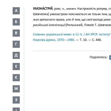
УМОНА́СТРІЙ
, рою,
ч., книжн.
Настроєність розуму, с
А
Шевченка]
умонастрою пояснюється не тільки тим, що
жах кріпосного права, але й тим, що свої молоді роки
Б
російської інтелігенції
(Рильський, Поезія Т. Шевченка
В
Словник української мови: в 11 тт. / АН УРСР. Інститут
Наукова думка, 1970—1980.
— Т. 10. — С. 446.
Г
Д
Поділитись:
Е
Є
Ж
З