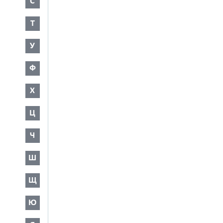
С
Т
У
Ф
Х
Ц
Ч
Ш
Щ
Ю