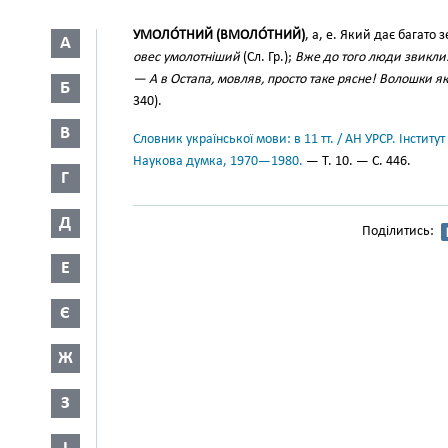
УМОЛО́ТНИЙ (ВМОЛО́ТНИЙ)
, а, е. Який дає багато
А
овес умолотніший
(Сл. Гр.);
Вже до того люди звикл
— А в Остапа, мовляв, просто таке рясне! Волошки 
Б
340).
В
Словник української мови: в 11 тт. / АН УРСР. Інститут
Наукова думка, 1970—1980.
— Т. 10. — С. 446.
Г
Д
Поділитись:
Е
Є
Ж
З