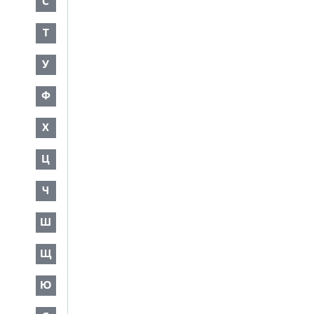
С
Т
У
Ф
Х
Ц
Ч
Ш
Щ
Ю