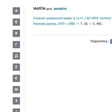
УМЛІ́ТИ
див.
умліва́ти
.
А
Словник української мови: в 11 тт. / АН УРСР. Інститут
Б
Наукова думка, 1970—1980.
— Т. 10. — С. 441.
В
Поділитись:
Г
Д
Е
Є
Ж
З