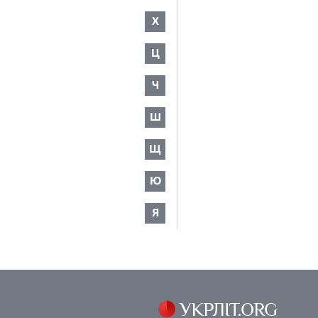
Х
Ц
Ч
Ш
Щ
Ю
Я