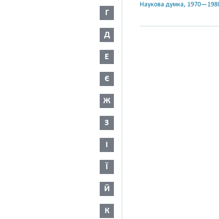
Наукова думка, 1970—198
Г
Д
Е
Є
Ж
З
І
Ї
Й
К