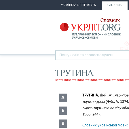
УКРАЇНСЬКА ЛІТЕРАТУРА
СЛОВНИК
ТРУТИНА
ТРУТИ́НА́
, и́ни́,
ж., нар.-пое
А
трутини дала
(Чуб., V, 1874
скрізь трутиною по тілу об
Б
1966, 244).
В
Словник української мови: в 