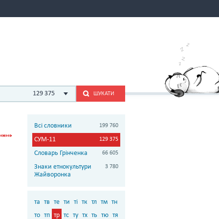
129 375
ШУКАТИ
Всі словники
199 760
СУМ-11
129 375
Словарь Грінченка
66 605
Знаки етнокультури
3 780
Жайворонка
та
тв
те
ти
ті
тк
тл
тм
тн
то
тп
тр
тс
ту
тх
ть
тю
тя