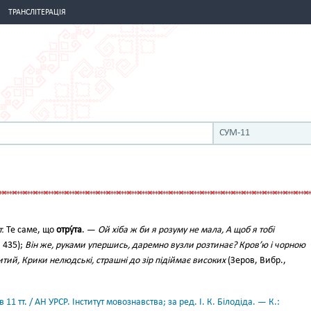
ТРАНСЛІТЕРАЦІЯ
СУМ-11
т.
Те саме, що
отру́та
. —
Ой хіба ж би я розуму не мала, А щоб я тобі
, 435);
Він же, руками упершись, даремно вузли розтинає? Кров’ю і чорною
литий, Крики нелюдські, страшні до зір підіймає високих
(Зеров, Вибр.,
11 тт. / АН УРСР. Інститут мовознавства; за ред. І. К. Білодіда. — К.: