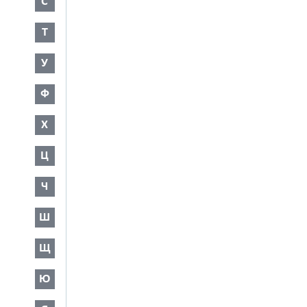
С
Т
У
Ф
Х
Ц
Ч
Ш
Щ
Ю