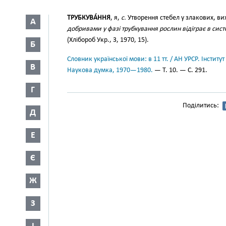
ТРУБКУВА́ННЯ
, я,
с.
Утворення стебел у злакових, вих
А
добривами у фазі трубкування рослин відіграє в сис
(Хлібороб Укр., 3, 1970, 15).
Б
Словник української мови: в 11 тт. / АН УРСР. Інститут
В
Наукова думка, 1970—1980.
— Т. 10. — С. 291.
Г
Поділитись:
Д
Е
Є
Ж
З