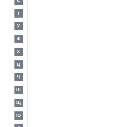
С
Т
У
Ф
Х
Ц
Ч
Ш
Щ
Ю