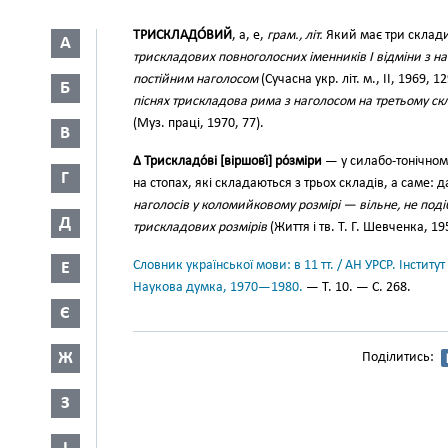
ТРИСКЛАДО́ВИЙ
, а, е,
грам., літ.
Який має три склади
А
трискладових повноголосних іменників І відміни з 
постійним наголосом
(Сучасна укр. літ. м., II, 1969, 1
Б
піснях трискладова рима з наголосом на третьому ск
(Муз. праці, 1970, 77).
В
∆ Трискладо́ві [віршові́] ро́зміри
— у силабо-тонічном
Г
на стопах, які складаються з трьох складів, а саме: 
наголосів у коломийковому розмірі — вільне, не подібн
Д
трискладових розмірів
(Життя і тв. Т. Г. Шевченка, 19
Словник української мови: в 11 тт. / АН УРСР. Інститут
Е
Наукова думка, 1970—1980.
— Т. 10. — С. 268.
Є
Ж
Поділитись:
З