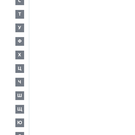
С
Т
У
Ф
Х
Ц
Ч
Ш
Щ
Ю