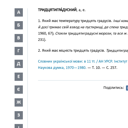
ТРИДЦЯТИГРА́ДУСНИЙ
, а, е.
А
1. Який має температуру тридцять градусів.
Інші ком
Б
й досі тримає свій взвод на пустирищі, де спека трид
1960, 67);
Стояли тридцятиградусні морози, та все ж
В
231).
Г
2. Який має міцність тридцять градусів.
Тридцятигра
Словник української мови: в 11 тт. / АН УРСР. Інститут
Д
Наукова думка, 1970—1980.
— Т. 10. — С. 257.
Е
Поділитись:
Є
Ж
З