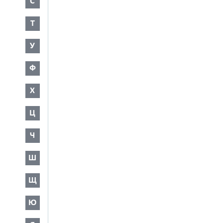
С
Т
У
Ф
Х
Ц
Ч
Ш
Щ
Ю