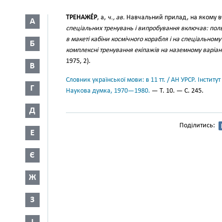
ТРЕНАЖЕ́Р
, а,
ч., ав.
Навчальний прилад, на якому в
А
спеціальних тренувань і випробування включав: поль
в макеті кабіни космічного корабля і на спеціальном
Б
комплексні тренування екіпажів на наземному варіа
1975, 2).
В
Словник української мови: в 11 тт. / АН УРСР. Інститут
Г
Наукова думка, 1970—1980.
— Т. 10. — С. 245.
Д
Поділитись:
Е
Є
Ж
З