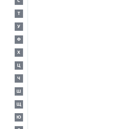
С
Т
У
Ф
Х
Ц
Ч
Ш
Щ
Ю