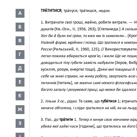
ТРА́ТИТИСЯ
, тра́чуся, тра́тишся,
недок
.
А
1. Витрачати свої гроші, майно, робити витрати. —
Н
Б
дукатів
(Кв.-Осн., II, 1956, 263); [Степанида:]
А скільк
Хоч би й були які гріхи, то вже ми їх замолили…
(Кроп
В
Наївній формі, мрійник і позер, Що тратився в компані
Россю
(Рильський, II, 1960, 125); // Використовуват
Г
легко пожива вбирається кров’ю, і жили Ще не пошир
доводиться тілу губити замість набувати
(Зеров, Вибр
Д
зусилля, розум, енергію тощо).
Деякі мої товариші й 
себе на живі справи, на живу роботу, звертають всю
Е
питаннів
[питань]
, не маючи самі ніякого філософськ
багато запалу і розумової праці, що може би здалося
Є
2.
тільки 3 ос., рідко.
Те саме, що
губи́тися
1; втрачати
неначе обголена, і сліди тратилися на ній, як на льод
Ж
3. Пас. до
тра́тити
1.
Тепер я кинув своє нікчемне ві
З
убива мої зайві часи
[години]
, що тратились на його
[