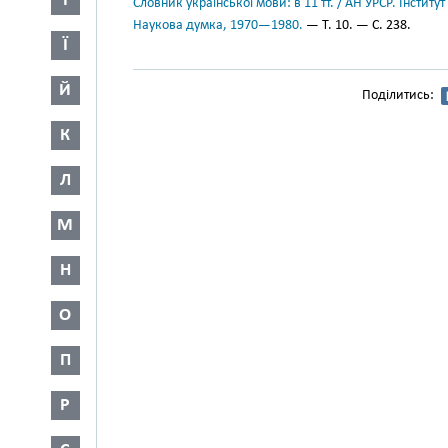
І
Словник української мови: в 11 тт. / АН УРСР. Інститут
Наукова думка, 1970—1980.
— Т. 10. — С. 238.
Ї
Й
Поділитись:
К
Л
М
Н
О
П
Р