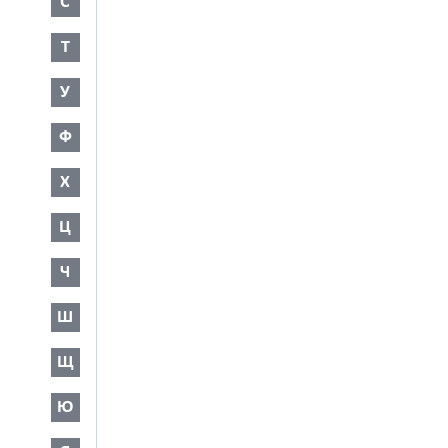
С
Т
У
Ф
Х
Ц
Ч
Ш
Щ
Ю