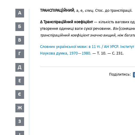
ТРАНСПІРАЦІ́ЙНИЙ
, а, е,
спец.
Стос. до транспірації.
А
∆ Транспіраці́йний коефіціє́нт
— кількість вагових од
Б
утворення одиниці ваги сухої речовини.
Він
[соняшн
транспіраційний коефіцієнт значно вищий, ніж багат
В
Словник української мови: в 11 тт. / АН УРСР. Інститут
Г
Наукова думка, 1970—1980.
— Т. 10. — С. 231.
Д
Поділитись:
Е
Є
Ж
З