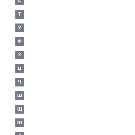
С
Т
У
Ф
Х
Ц
Ч
Ш
Щ
Ю