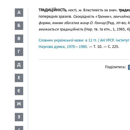
ТРАДИЦІ́ЙНІСТЬ
, ності,
ж.
Властивість за знач.
традиц
А
попередніх зразків.
Своєрідність «Тронки», звичайно, 
форми, якими збагатив жанр О. Гончар
(Рад. літ-во, 4
Б
вважається традиційність
(Нар. тв. та етн., 1, 1965, 4)
В
Словник української мови: в 11 тт. / АН УРСР. Інститут
Наукова думка, 1970—1980.
— Т. 10. — С. 225.
Г
Д
Поділитись:
Е
Є
Ж
З