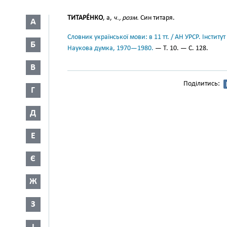
ТИТАРЕ́НКО
, а,
ч., розм.
Син титаря.
А
Словник української мови: в 11 тт. / АН УРСР. Інститут
Б
Наукова думка, 1970—1980.
— Т. 10. — С. 128.
В
Поділитись:
Г
Д
Е
Є
Ж
З