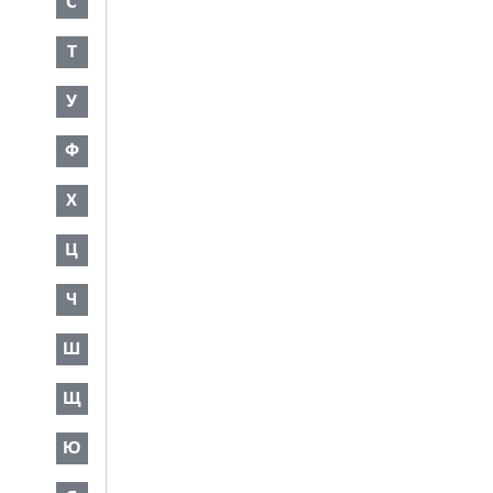
С
Т
У
Ф
Х
Ц
Ч
Ш
Щ
Ю