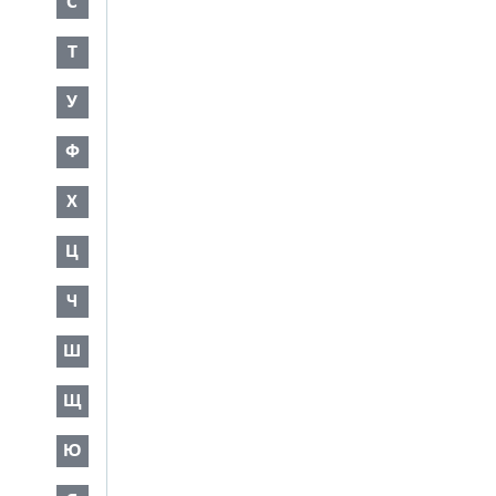
С
Т
У
Ф
Х
Ц
Ч
Ш
Щ
Ю