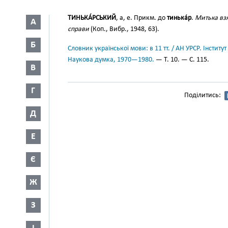
ТИНЬКА́РСЬКИЙ
, а, е. Прикм. до
тинька́р
.
Митька взя
А
справи
(Коп., Вибр., 1948, 63).
Б
Словник української мови: в 11 тт. / АН УРСР. Інститут
Наукова думка, 1970—1980.
— Т. 10. — С. 115.
В
Г
Поділитись:
Д
Е
Є
Ж
З