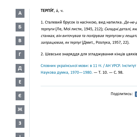
ТЕРПУ́Г
, а́,
ч
.
А
1. Сталевий брусок із насічкою, вид напилка.
Де-не-
Б
терпуги
(Ле, Мої листи, 1945, 212);
Складні деталі, я
станках, він виточував та полірував терпугом у лещат
В
запрацював, як терпуг
(Дмит., Розлука, 1957, 22).
Г
2. Шевське знаряддя для згладжування кінців цвяхів 
Словник української мови: в 11 тт. / АН УРСР. Інститут
Д
Наукова думка, 1970—1980.
— Т. 10. — С. 98.
Е
Поділитись:
Є
Ж
З