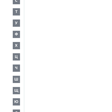
С
Т
У
Ф
Х
Ц
Ч
Ш
Щ
Ю